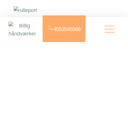
+4553545566
Portservice
Professionel portservice til erhverv og
industri Vi hos erhvervshåndværker ved,
at når man driver virksomhed inden for
erhverv eller industri, er driftssikre porte
afgørende for både