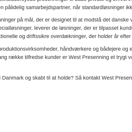
 pålidelig samarbejdspartner, når standardløsninger ikk
nger på mål, der er designet til at modstå det danske 
ecialløsninger, leverer de løsninger, der er tilpasset kun
ionelle og driftssikre overdækninger, der holder år efter 
tionsvirksomheder, håndværkere og bådejere og er kendt 
lang række tilfredse kunder er West Presenning et trygt v
 Danmark og skabt til at holde? Så kontakt West Presenni