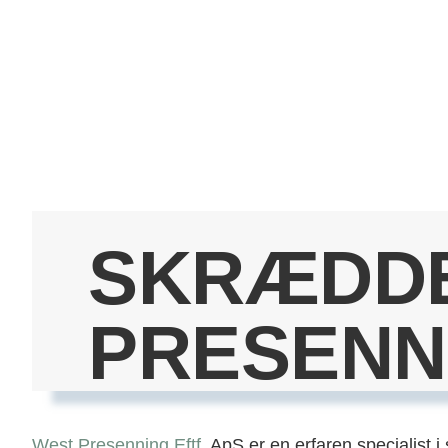
SKRÆDD
PRESENN
West Presenning Eftf
. ApS er en erfaren specialist