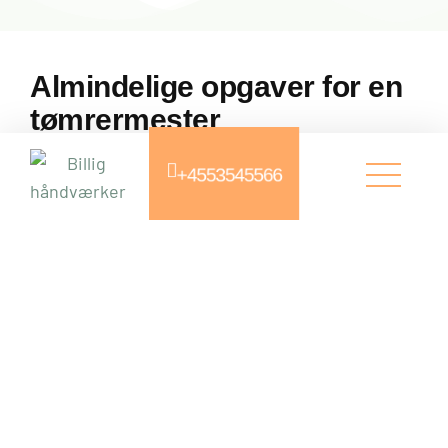
Almindelige opgaver for en
tømrermester
+4553545566
Nogle af de mest almindelige opgaver, en
tømrermester udfører, inkluderer installation af døre
og vinduer, opførelse af skillevægge, og lægning af
gulve. En tømrermester kan også tage sig af
tagarbejde, herunder reparation og udskiftning af
tagkonstruktioner. Derudover kan en tømrermester
hjælpe med at bygge terrasser, carporte og andre
udendørs strukturer, der forbedrer din boligs