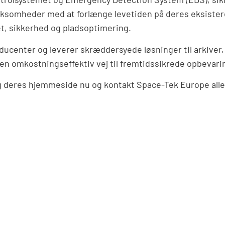
rksomheder med at forlænge levetiden på deres eksiste
tet, sikkerhed og pladsoptimering.
center og leverer skræddersyede løsninger til arkiver, 
e en omkostningseffektiv vej til fremtidssikrede opbevar
deres hjemmeside nu og kontakt Space-Tek Europe allered