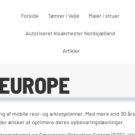
Forside
Tømrer i Vejle
Maler i struer
Autoriseret kloakmester Nordsjælland
Artikler
 EUROPE
g af mobile reol- og arkivsystemer.
Med mere end 30 års
 der ønsker at optimere deres opbevaringsløsninger.
rolsystemet og Emergency Detection System (EDS), sikre