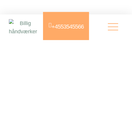
+4553545566
Skræddersyede
presenninger
West Presenning Eftf. ApS er en erfaren
specialist i skræddersyede presenninger
til både private og erhverv. Med mere
end 50 års erfaring og dansk produktion
har
Læs mere »